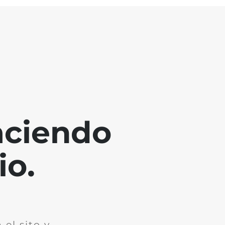
aciendo
io.
el sito y