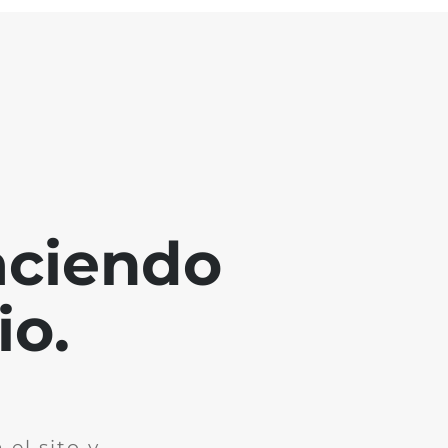
aciendo
io.
el sito y